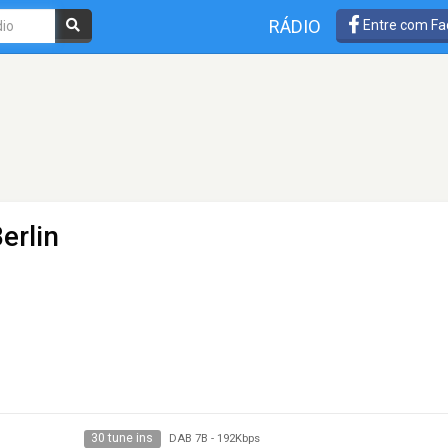
RÁDIO
Entre com Fa
erlin
30 tune ins
DAB 7B
-
192Kbps