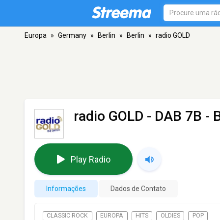
Europa
»
Germany
»
Berlin
»
Berlin
»
radio GOLD
radio GOLD
- DAB 7B - B
Play Radio
Informações
Dados de Contato
CLASSIC ROCK
EUROPA
HITS
OLDIES
POP