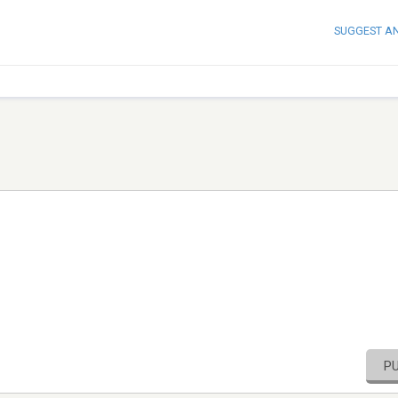
SUGGEST A
P