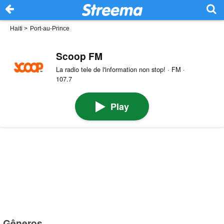
Haiti
>
Port-au-Prince
Scoop FM
La radio tele de l'information non stop! · FM ·
107.7
Play
Gêneros