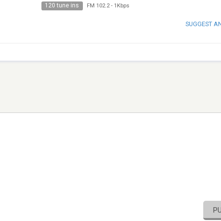
120 tune ins
FM 102.2
-
1Kbps
SUGGEST A
P