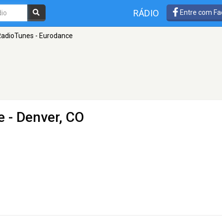
RÁDIO
Entre com Fa
adioTunes - Eurodance
e
- Denver, CO