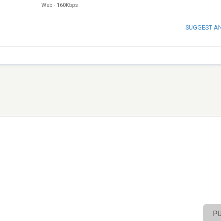
Web
-
160Kbps
SUGGEST A
P