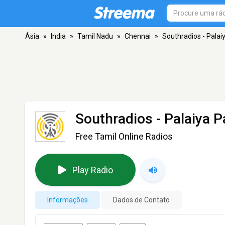
Ásia
»
India
»
Tamil Nadu
»
Chennai
»
Southradios - Palai
Southradios - Palaiya P
Free Tamil Online Radios
Play Radio
Informações
Dados de Contato