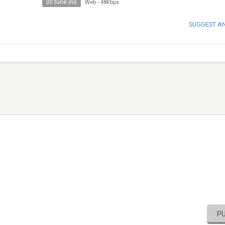
30 tune ins
Web
-
48Kbps
SUGGEST A
P