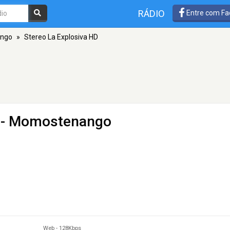
RÁDIO
Entre com Fa
ango
»
Stereo La Explosiva HD
- ​​Momostenango
Web
-
128Kbps