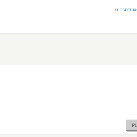
SUGGEST A
P