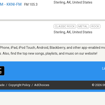
Sterling, AK
,
United States
FM - KKNI-FM
FM 105.3
CLASSIC ROCK
METAL
ROCK
Sterling, AK
,
United States
iPhone, iPad, iPod Touch, Android, Blackberry, and other app-enabled mo
s. Also, find the top new songs, playlists, and music on our website!
L
dade
/
Copyright Policy
/
AdChoices
© 2026 St