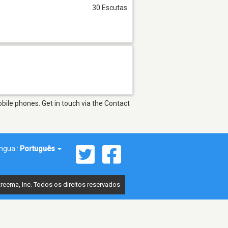
30 Escutas
bile phones. Get in touch via the Contact
íngua :
Português
reema, Inc. Todos os direitos reservados