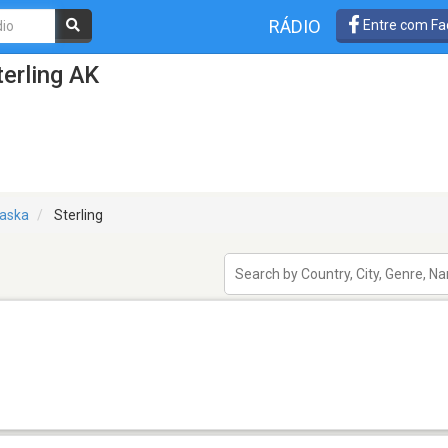
RÁDIO
Entre com Fa
erling AK
laska
Sterling