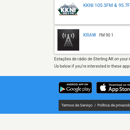
KKNI 105.3FM & 95.7
KRAW
FM 90.1
Estações de rádio de Sterling AK on your 
Us below if you're interested in these app
Termos de Serviço
/
Política de privaci