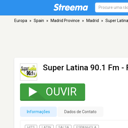
Europa
»
Spain
»
Madrid Province
»
Madrid
»
Super Latin
Super Latina 90.1 Fm
- 
OUVIR
Informações
Dados de Contato
HITS
LATIN
SALSA
ESPANHOLA