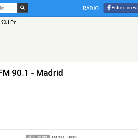
RÁDIO
Entre com Fa
a 90.1 Fm
FM 90.1 - Madrid
30 tune ins
FM 90.1
-
1Kbps