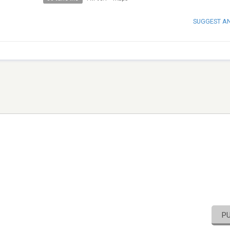
SUGGEST A
P