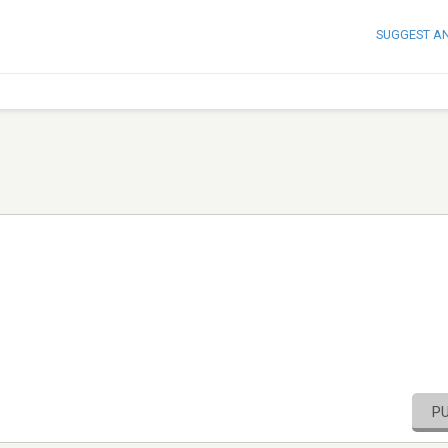
SUGGEST A
P