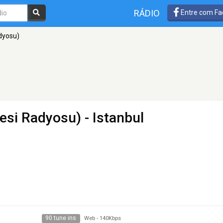
RÁDIO
Entre com Fa
dyosu)
Sesi Radyosu)
- Istanbul
90 tune ins
Web
-
140Kbps