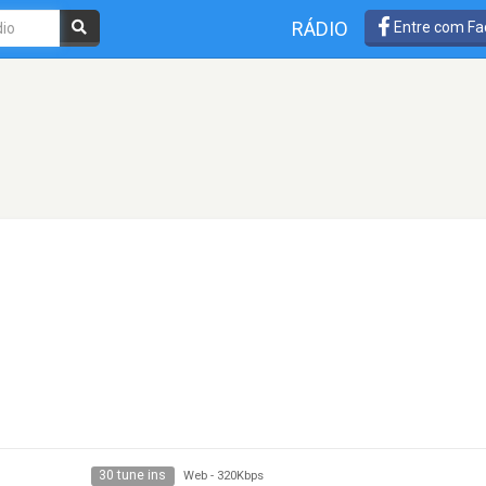
RÁDIO
Entre com Fa
30 tune ins
Web
-
320Kbps