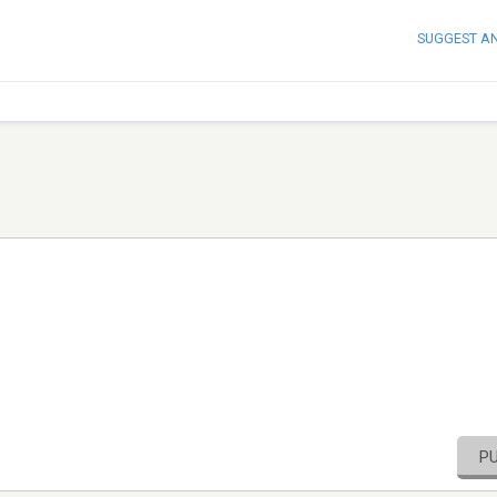
SUGGEST A
P