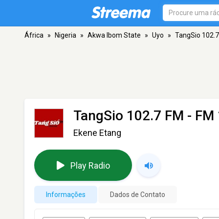
África
»
Nigeria
»
Akwa Ibom State
»
Uyo
»
TangSio 102.
TangSio 102.7 FM
- FM 
Ekene Etang
Play Radio
Informações
Dados de Contato