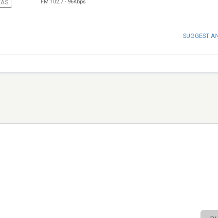
FM 102.7
-
96Kbps
AS
SUGGEST A