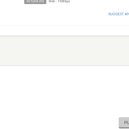
30 tune ins
Web
-
192Kbps
SUGGEST A
P