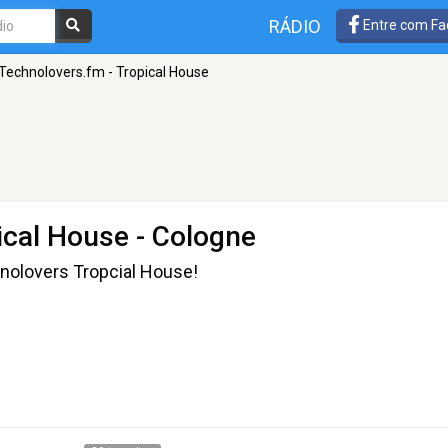
RÁDIO
Entre com Fa
Technolovers.fm - Tropical House
ical House
- Cologne
nolovers Tropcial House!