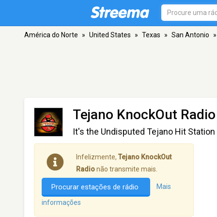
América do Norte
»
United States
»
Texas
»
San Antonio
»
Tejano KnockOut Radio
It's the Undisputed Tejano Hit Station
Infelizmente,
Tejano KnockOut
Radio
não transmite mais.
Procurar estações de rádio
Mais
informações