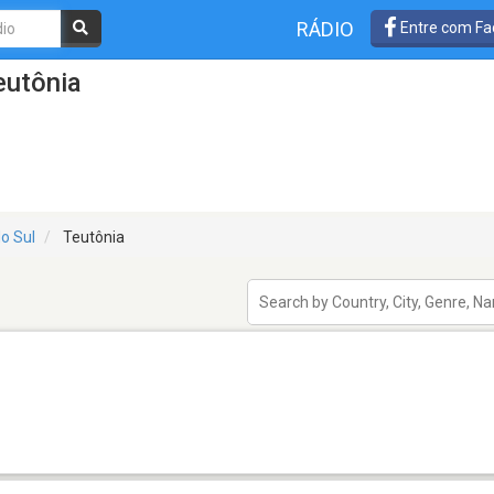
RÁDIO
Entre com Fa
eutônia
o Sul
Teutônia