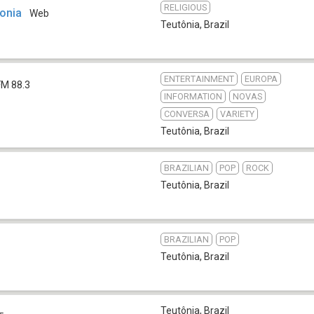
RELIGIOUS
onia
Web
Teutônia
,
Brazil
ENTERTAINMENT
EUROPA
FM 88.3
INFORMATION
NOVAS
CONVERSA
VARIETY
Teutônia
,
Brazil
BRAZILIAN
POP
ROCK
Teutônia
,
Brazil
BRAZILIAN
POP
Teutônia
,
Brazil
Teutônia
,
Brazil