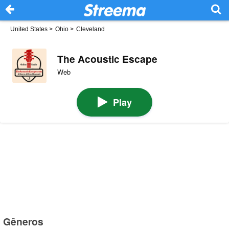
United States
>
Ohio
>
Cleveland
The Acoustic Escape
Web
Play
Gêneros