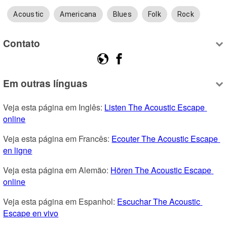
Acoustic
Americana
Blues
Folk
Rock
Contato
Em outras línguas
Veja esta página em Inglês: 
Listen The Acoustic Escape 
online
Veja esta página em Francês: 
Ecouter The Acoustic Escape 
en ligne
Veja esta página em Alemão: 
Hören The Acoustic Escape 
online
Veja esta página em Espanhol: 
Escuchar The Acoustic 
Escape en vivo