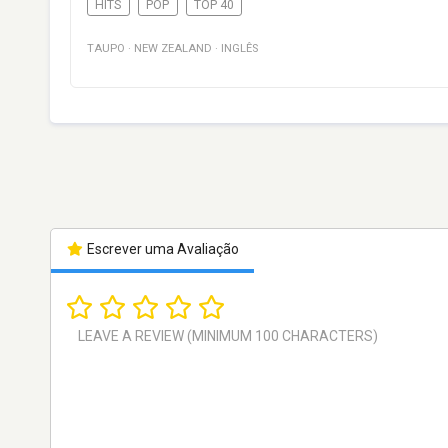
HITS
POP
TOP 40
TAUPO
·
NEW ZEALAND
·
INGLÊS
Escrever uma Avaliação