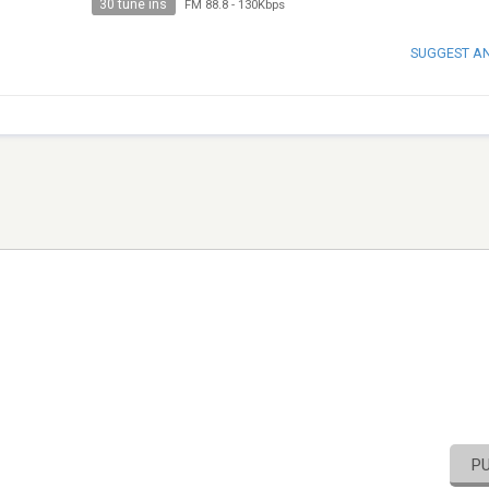
30 tune ins
FM 88.8
-
130Kbps
SUGGEST A
P