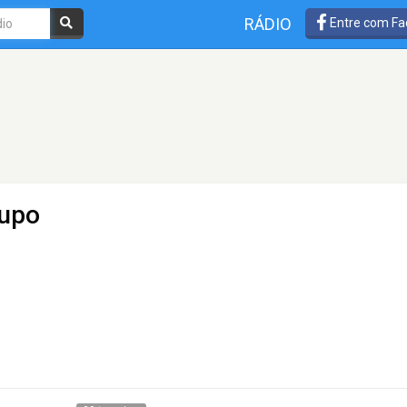
RÁDIO
Entre com Fa
aupo