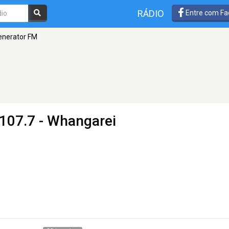
RÁDIO
Entre com Fa
enerator FM
107.7 - Whangarei