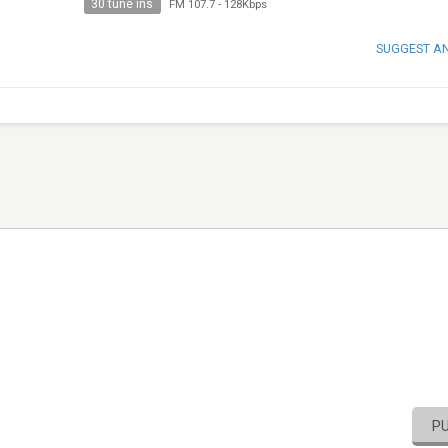
30 tune ins
FM 107.7
-
128Kbps
SUGGEST A
P