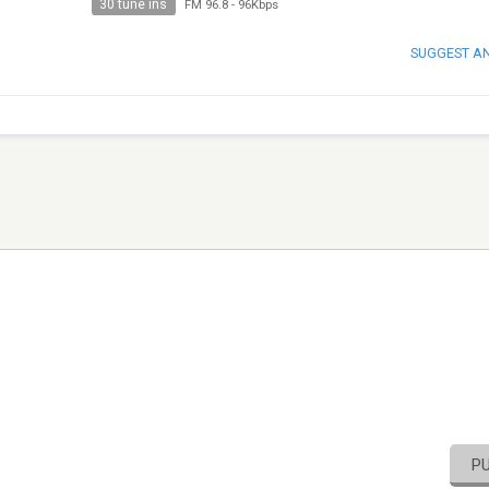
30 tune ins
FM 96.8
-
96Kbps
SUGGEST A
P