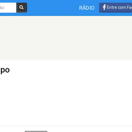
RÁDIO
Entre com Fa
upo