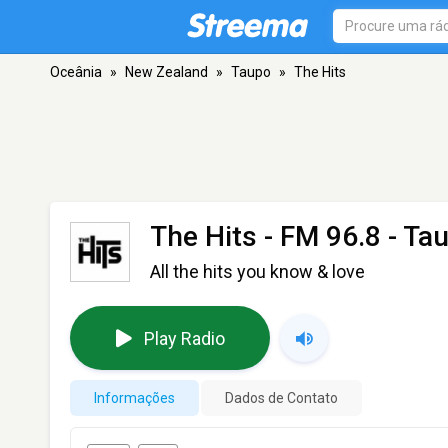
Oceânia
»
New Zealand
»
Taupo
»
The Hits
The Hits
- FM 96.8 - Ta
All the hits you know & love
Play Radio
Informações
Dados de Contato