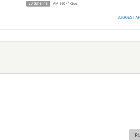
30 tune ins
AM 960
-
1Kbps
SUGGEST A
P