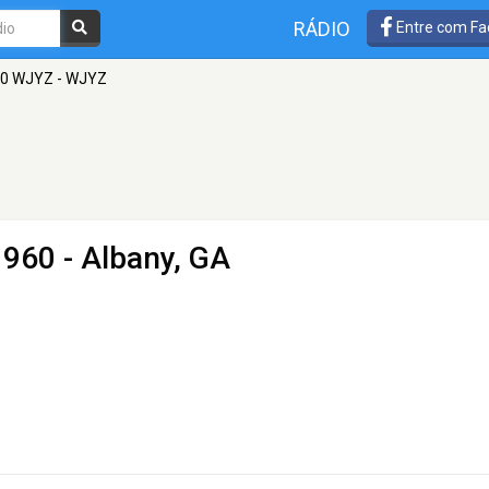
RÁDIO
Entre com Fa
0 WJYZ - WJYZ
960 - Albany, GA