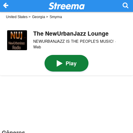
United States
>
Georgia
>
Smyrna
The NewUrbanJazz Lounge
NEWURBANJAZZ IS THE PEOPLE'S MUSIC! ·
Web
Play
Gêneros