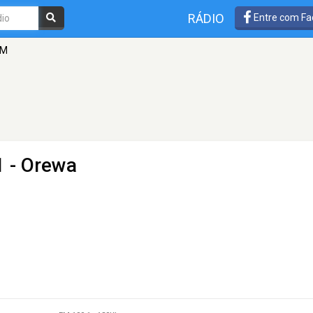
RÁDIO
Entre com Fa
FM
1 - Orewa