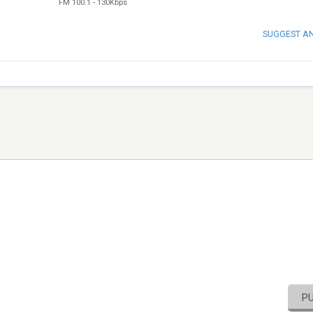
FM 100.1
-
130Kbps
SUGGEST A
P