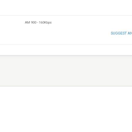
AM 900
-
160Kbps
SUGGEST A