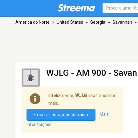
América do Norte
»
United States
»
Georgia
»
Savannah
»
WJLG
- AM 900 - Savan
Infelizmente,
WJLG
não transmite
mais.
Procurar estações de rádio
Mais
informações