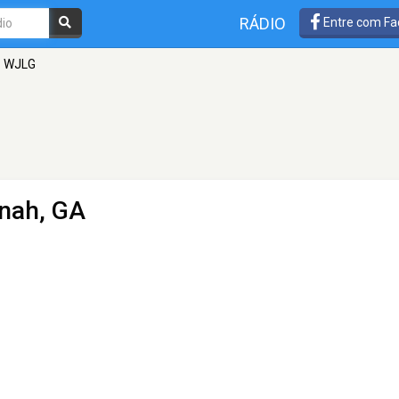
RÁDIO
Entre com Fa
WJLG
nah, GA