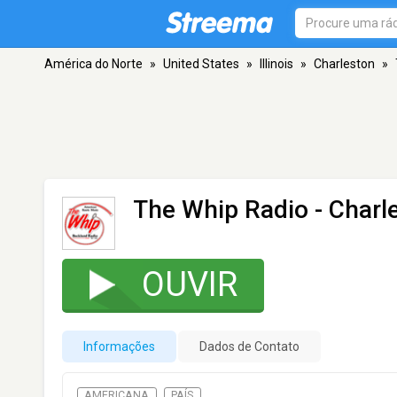
América do Norte
»
United States
»
Illinois
»
Charleston
»
The Whip Radio
- Charle
OUVIR
Informações
Dados de Contato
AMERICANA
PAÍS