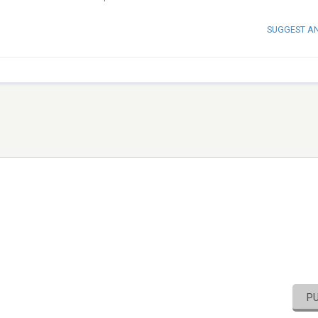
SUGGEST A
P