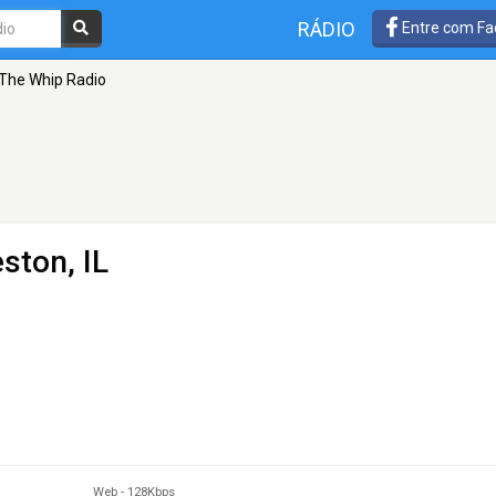
RÁDIO
Entre com Fa
The Whip Radio
ston, IL
Web
-
128Kbps