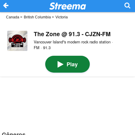
Canada
>
British Columbia
>
Victoria
The Zone @ 91.3 - CJZN-FM
Vancouver Island''s modern rock radio station ·
FM · 91.3
Play
Gêneros