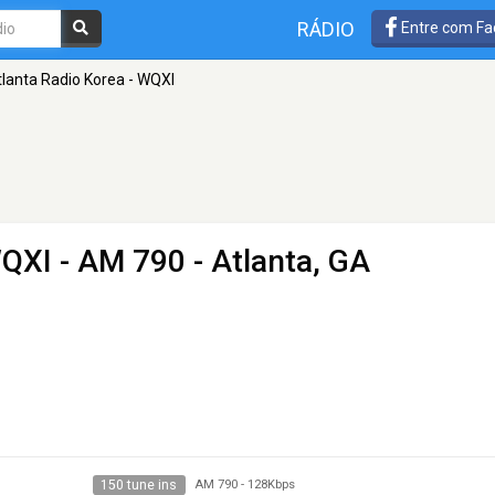
RÁDIO
Entre com Fa
tlanta Radio Korea - WQXI
WQXI
- AM 790 - Atlanta, GA
150 tune ins
AM 790
-
128Kbps