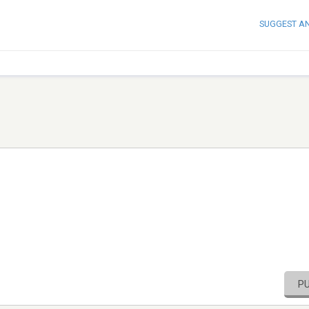
SUGGEST A
P