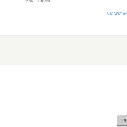
FM 96.0
-
128Kbps
SUGGEST A
P