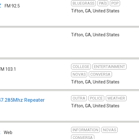
BLUEGRASS
PAÍS
POP
Z
FM 92.5
Tifton, GA
,
United States
Tifton, GA
,
United States
COLLEGE
ENTERTAINMENT
FM 103.1
NOVAS
CONVERSA
Tifton, GA
,
United States
OUTRA
POLICE
WEATHER
47.285Mhz Repeater
Tifton, GA
,
United States
INFORMATION
NOVAS
k
Web
CONVERSA