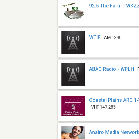
92.5 The Farm - WKZ
WTIF
AM 1340
ABAC Radio - WPLH
Coastal Plains ARC 1
VHF 147.285
Anairo Media Networ