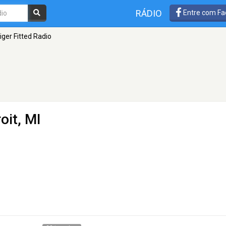
RÁDIO
Entre com Fa
iger Fitted Radio
roit, MI