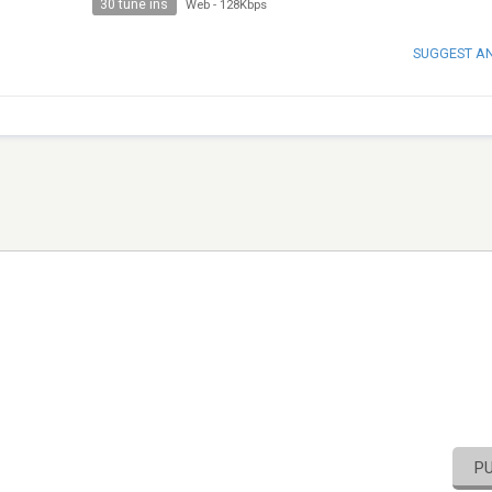
30 tune ins
Web
-
128Kbps
SUGGEST A
P