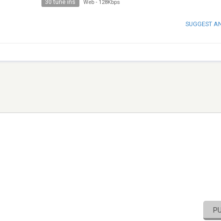
30 tune ins
Web
-
128Kbps
SUGGEST A
P