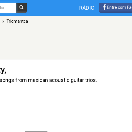
RÁDIO
Entre com Fa
»
Triomantca
y,
 songs from mexican acoustic guitar trios.