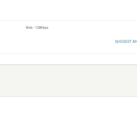
Web
-
128Kbps
SUGGEST A