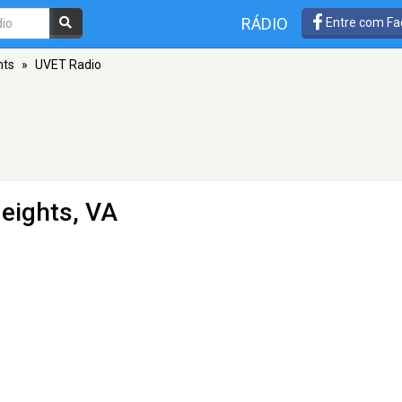
RÁDIO
Entre com Fa
hts
»
UVET Radio
Heights, VA