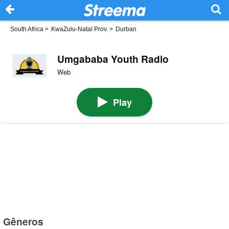
South Africa
>
KwaZulu-Natal Prov.
>
Durban
Umgababa Youth Radio
Web
Play
Gêneros