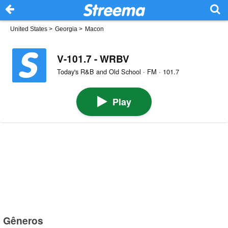
United States
>
Georgia
>
Macon
V-101.7 - WRBV
Today's R&B and Old School · FM · 101.7
Play
Gêneros