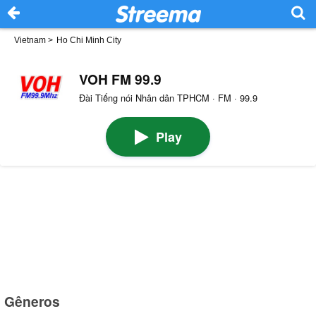
Vietnam
>
Ho Chi Minh City
VOH FM 99.9
Đài Tiếng nói Nhân dân TPHCM · FM · 99.9
Play
Gêneros