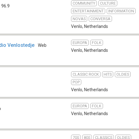
COMMUNITY
CULTURE
 96.9
ENTERTAINMENT
INFORMATION
NOVAS
CONVERSA
Venlo
,
Netherlands
EUROPA
FOLK
dio Venlostedje
Web
Venlo
,
Netherlands
CLASSIC ROCK
HITS
OLDIES
POP
Venlo
,
Netherlands
EUROPA
FOLK
b
Venlo
,
Netherlands
70S
80S
CLASSICS
OLDIES