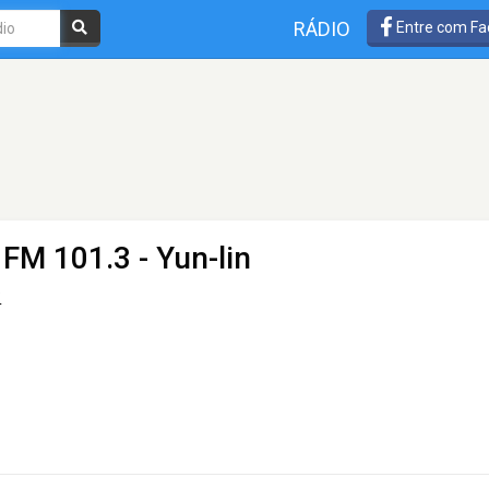
RÁDIO
Entre com Fa
 FM 101.3 - Yun-lin
生