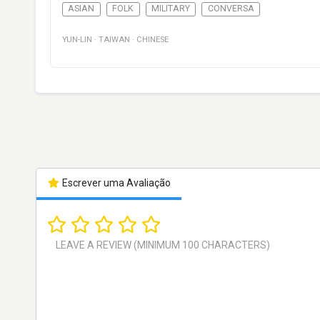
ASIAN
FOLK
MILITARY
CONVERSA
YUN-LIN
·
TAIWAN
·
CHINESE
Escrever uma Avaliação