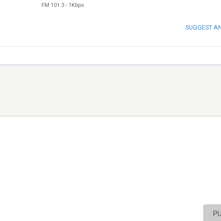
FM 101.3
-
1Kbps
SUGGEST A
P