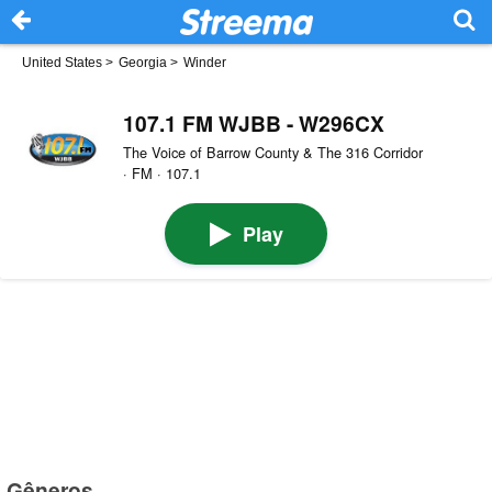
United States
>
Georgia
>
Winder
107.1 FM WJBB - W296CX
The Voice of Barrow County & The 316 Corridor
· FM · 107.1
Play
Gêneros