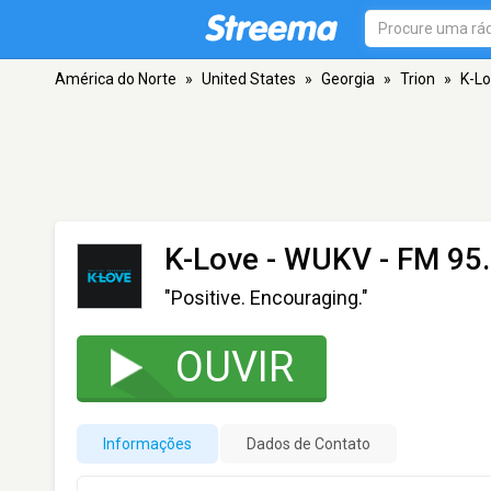
América do Norte
»
United States
»
Georgia
»
Trion
»
K-L
K-Love - WUKV
- FM 95.
"Positive. Encouraging."
OUVIR
Informações
Dados de Contato