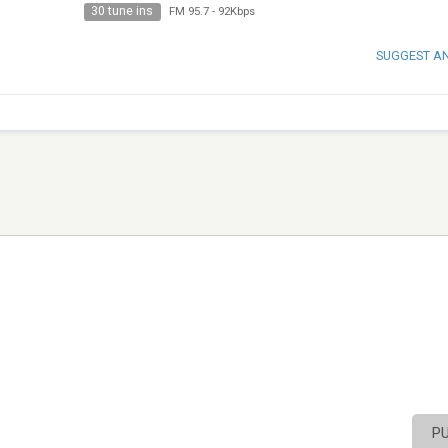
30 tune ins
FM 95.7
-
92Kbps
SUGGEST A
P