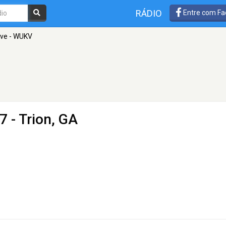
RÁDIO
Entre com Fa
ove - WUKV
7 - Trion, GA