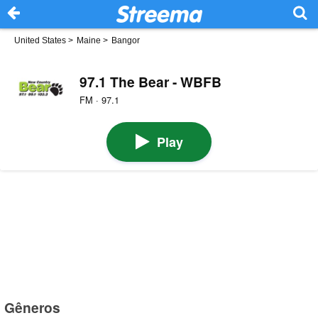
United States
>
Maine
>
Bangor
97.1 The Bear - WBFB
FM · 97.1
Play
Gêneros