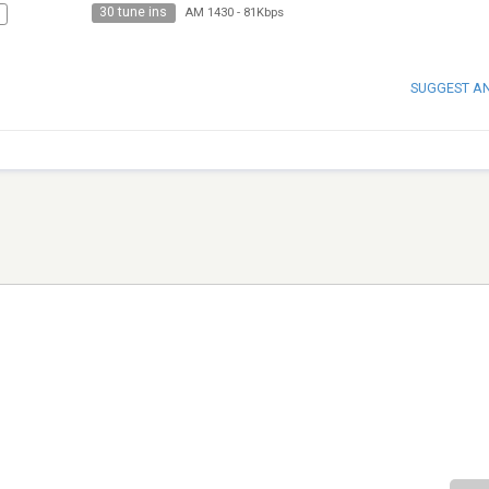
30 tune ins
AM 1430
-
81Kbps
SUGGEST A