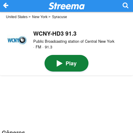
United States
>
New York
>
Syracuse
WCNY-HD3 91.3
Public Broadcasting station of Central New York
· FM · 91.3
Play
Gêneros