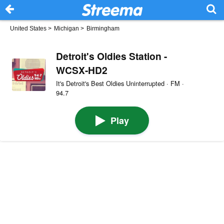
United States
>
Michigan
>
Birmingham
Detroit's Oldies Station -
WCSX-HD2
It's Detroit's Best Oldies Uninterrupted · FM ·
94.7
Play