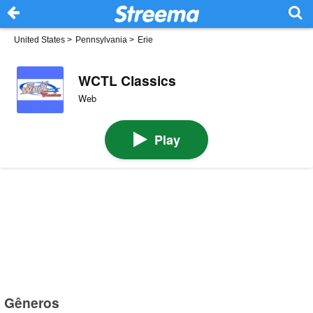
United States
>
Pennsylvania
>
Erie
WCTL Classics
Web
Play
Gêneros