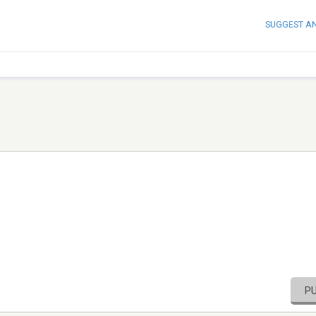
SUGGEST A
P