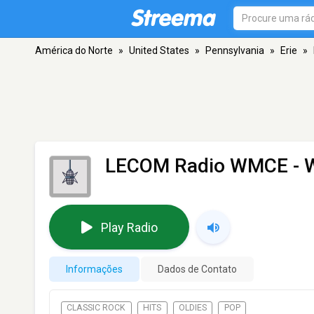
América do Norte
»
United States
»
Pennsylvania
»
Erie
»
LECOM Radio WMCE -
Play Radio
Informações
Dados de Contato
CLASSIC ROCK
HITS
OLDIES
POP