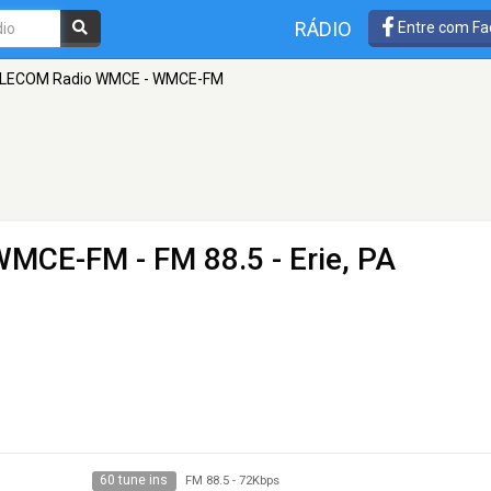
RÁDIO
Entre com Fa
LECOM Radio WMCE - WMCE-FM
 WMCE-FM
- FM 88.5 - Erie, PA
60 tune ins
FM 88.5
-
72Kbps