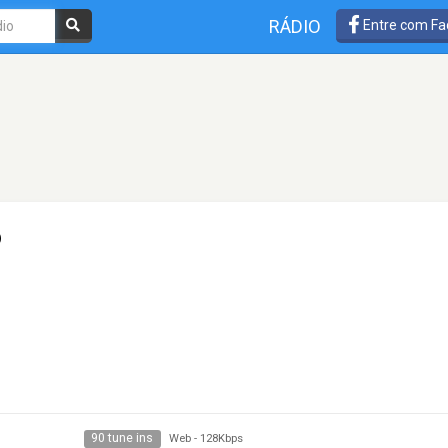
RÁDIO
Entre com Fa
o
90 tune ins
Web
-
128Kbps