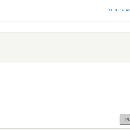
SUGGEST A
P