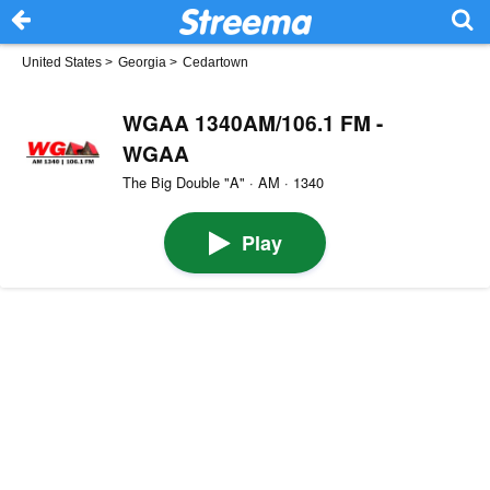
United States
>
Georgia
>
Cedartown
WGAA 1340AM/106.1 FM -
WGAA
The Big Double "A" · AM · 1340
Play