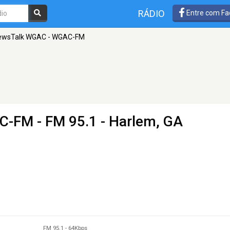
RÁDIO
Entre com Fa
ewsTalk WGAC - WGAC-FM
AC-FM
- FM 95.1 - Harlem, GA
FM 95.1
-
64Kbps