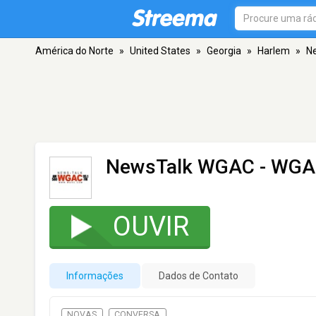
América do Norte
»
United States
»
Georgia
»
Harlem
»
N
NewsTalk WGAC - WG
OUVIR
Informações
Dados de Contato
NOVAS
CONVERSA