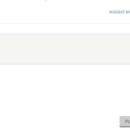
SUGGEST A
P