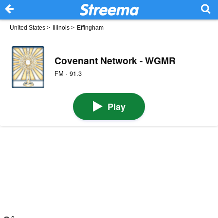
United States
>
Illinois
>
Effingham
Covenant Network - WGMR
FM · 91.3
Play