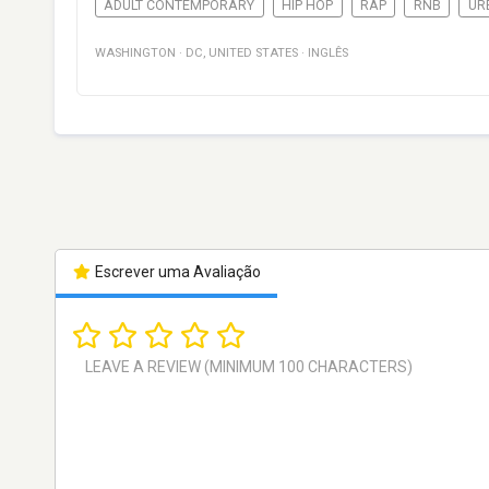
ADULT CONTEMPORARY
HIP HOP
RAP
RNB
UR
WASHINGTON
·
DC
,
UNITED STATES
·
INGLÊS
Escrever uma Avaliação