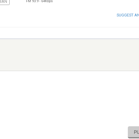
FM 93.9
-
64Kbps
BAN
SUGGEST A
P