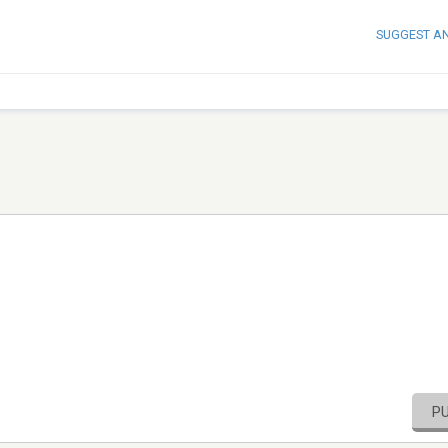
SUGGEST A
P