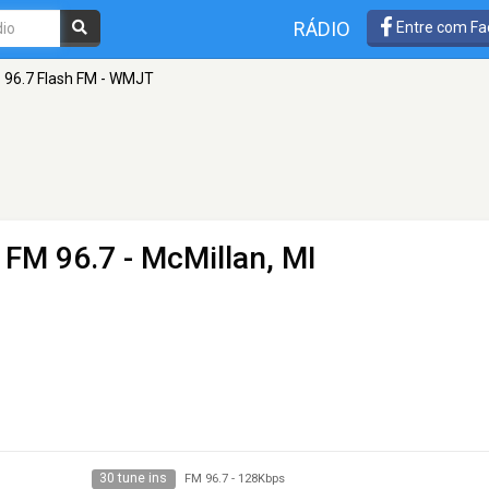
RÁDIO
Entre com Fa
96.7 Flash FM - WMJT
 FM 96.7 - McMillan, MI
30 tune ins
FM 96.7
-
128Kbps