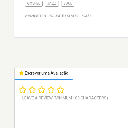
GOSPEL
JAZZ
SOUL
WASHINGTON
·
DC
,
UNITED STATES
·
INGLÊS
Escrever uma Avaliação