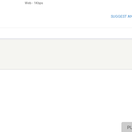
Web
-
1Kbps
SUGGEST A
P