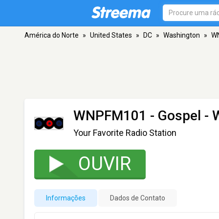
América do Norte
»
United States
»
DC
»
Washington
»
WN
WNPFM101 - Gospel
- 
Your Favorite Radio Station
OUVIR
Informações
Dados de Contato